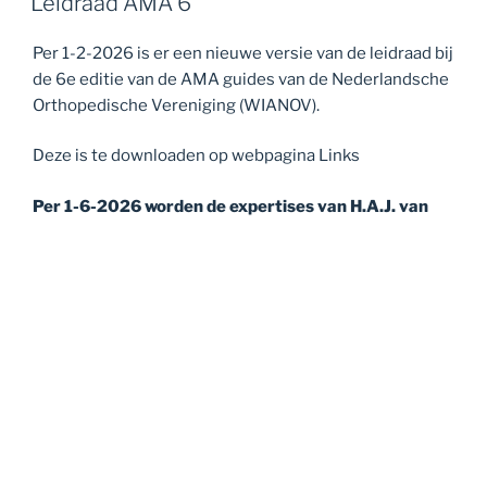
Leidraad AMA 6
Per 1-2-2026 is er een nieuwe versie van de leidraad bij
de 6e editie van de AMA guides van de Nederlandsche
Orthopedische Vereniging (WIANOV).
Deze is te downloaden op webpagina Links
Per 1-6-2026 worden de expertises van H.A.J. van
Laarhoven verricht via Expertise Centrum MediLibra
Aanvragen kunnen gezonden worden aan:
Expertise Centrum MediLibra
T.a.v. H.A.J. van Laarhoven
Science Park 404
1098 XH Amsterdam