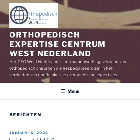
ORTHOPEDISCH
EXPERTISE CENTRUM
WEST NEDERLAND
Het OEC West Nederland is een samenwerkingsverband van
orthopedisch chirurgen die gespecialiseerd zijn in het
verrichten van onafhankelijke orthopedische expertises.
Menu
BERICHTEN
GEPLAATST
JANUARI 6, 2026
OP