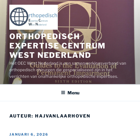
Ga
naar
de
inhoud
ORTHOPEDISCH
EXPERTISE CENTRUM
WEST NEDERLAND
Het OEC West Nederland is een samenwerkingsverband van
orthopedisch chirurgen die gespecialiseerd zijn in het
verrichten van onafhankelijke orthopedische expertises.
Menu
AUTEUR:
HAJVANLAARHOVEN
GEPLAATST
JANUARI 6, 2026
OP